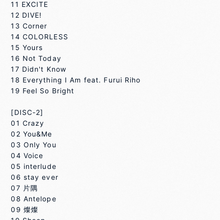
11 EXCITE
12 DIVE!
13 Corner
14 COLORLESS
15 Yours
16 Not Today
17 Didn't Know
18 Everything I Am feat. Furui Riho
19 Feel So Bright
[DISC-2]
01 Crazy
02 You&Me
03 Only You
04 Voice
05 interlude
06 stay ever
07 片隅
08 Antelope
09 燦燦