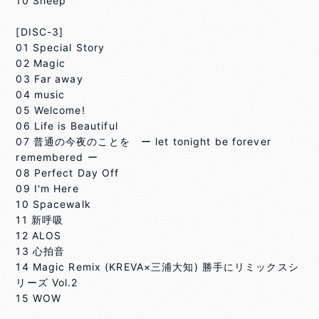
10 Sheep
[DISC-3]
01 Special Story
02 Magic
03 Far away
04 music
05 Welcome!
06 Life is Beautiful
07 普通の今夜のことを ー let tonight be forever
remembered ー
08 Perfect Day Off
09 I'm Here
10 Spacewalk
11 新呼吸
12 ALOS
13 心拍音
14 Magic Remix (KREVA×三浦大知) 勝手にリミックスシ
リーズ Vol.2
15 WOW