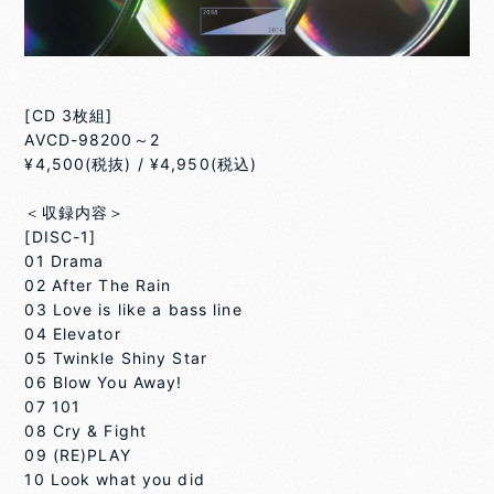
[CD 3枚組]
AVCD-98200～2
¥4,500(税抜) / ¥4,950(税込)
＜収録内容＞
[DISC-1]
01 Drama
02 After The Rain
03 Love is like a bass line
04 Elevator
05 Twinkle Shiny Star
06 Blow You Away!
07 101
08 Cry & Fight
09 (RE)PLAY
10 Look what you did