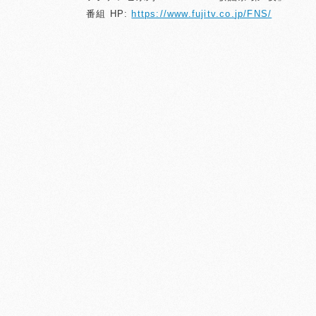
番組
HP:
https://www.fujitv.co.
jp/FNS/