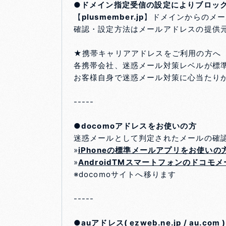
●ドメイン指定受信の設定によりブロッ
【
plusmember.jp
】ドメインからのメー
確認・設定方法はメールアドレスの提供
★携帯キャリアアドレスをご利用の方へ
各携帯会社、迷惑メール対策レベルが標
お客様自身で迷惑メール対策に心当たり
-----
●docomoアドレスをお使いの方
迷惑メールとして判定されたメールの確
»
iPhoneの標準メールアプリをお使いの
»
AndroidTMスマートフォンのドコモ
※docomoサイトへ移ります
-----
●auアドレス( ezweb.ne.jp / au.co