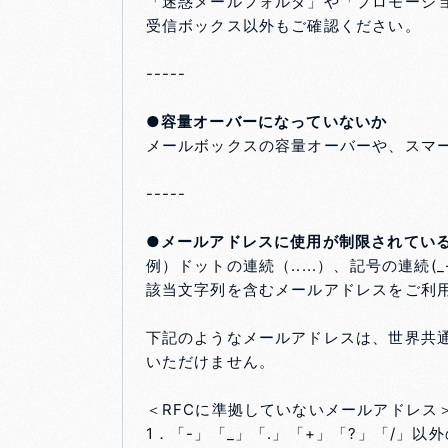
「迷惑メールフォルダ」や「プロモーシ
受信ボックス以外もご確認ください。
-----
●容量オーバーになっていないか
メールボックスの容量オーバーや、スマ
-----
●メールアドレスに使用が制限されてい
例）ドットの連続（.....）、記号の連続
該当文字列を含むメールアドレスをご利
下記のようなメールアドレスは、世界共通とな
いただけません。
＜RFCに準拠していないメールアドレス
1．「-」「_」「.」「+」「?」「/」