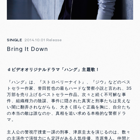
SINGLE
2014.10.01 Release
Bring It Down
ｄビデオオリジナルドラマ「ハング」主題歌！
『ハング』は、『ストロベリーナイト』、『ジウ』などのベス
トセラー作家、誉田哲也の最もハードな警察小説と言われ、35
万部を売り上げるベストセラー作品。次々と続く不可解な事
件、組織権力の陰謀、事件に隠された真実と刑事たちは見えな
い闇に翻弄されながらも、大きく揺らぐ正義を胸に、自分たち
の本当の敵は誰なのか、真相を追い求める本格的な警察ドラ
マ。
主人公の警視庁捜査一課の刑事、津原圭太を演じるのは、数々
の主演作で演技力にも定評がある人気俳優、市原隼人。仲間と