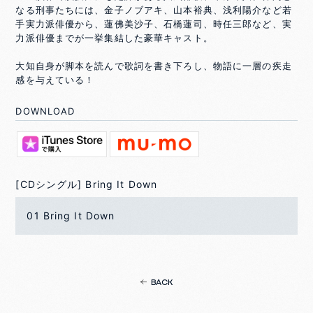
なる刑事たちには、金子ノブアキ、山本裕典、浅利陽介など若
手実力派俳優から、蓮佛美沙子、石橋蓮司、時任三郎など、実
力派俳優までが一挙集結した豪華キャスト。
大知自身が脚本を読んで歌詞を書き下ろし、物語に一層の疾走
感を与えている！
DOWNLOAD
[CDシングル] Bring It Down
01 Bring It Down
BACK